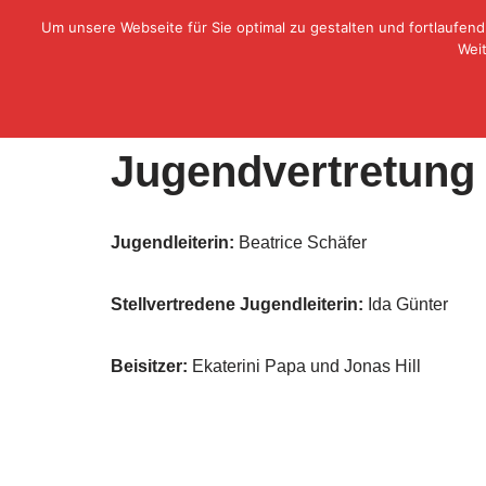
Um unsere Webseite für Sie optimal zu gestalten und fortlaufe
WASPO Essen 1912 e.V.
Weit
Zum
Inhalt
springen
Jugendvertretung
Jugendleiterin:
Beatrice Schäfer
Stellvertredene Jugendleiterin:
Ida Günter
Beisitzer:
Ekaterini Papa und Jonas Hill